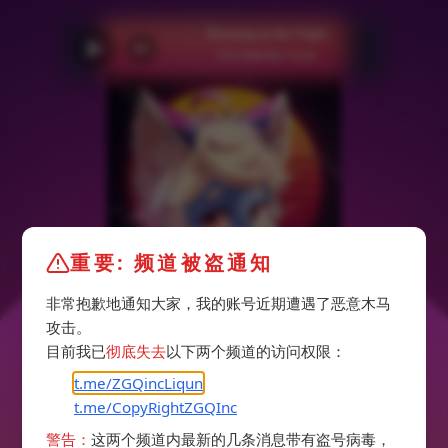
Running in the Night
FM-84&Ollie Wride
重要: 频道被盗通知
非常抱歉地通知大家，我的账号近期遭遇了恶意木马
攻击。
目前我已
彻底失去
以下两个频道的访问权限：
t.me/ZGQincLiqun
t.me/CopyRightZGQInc
警告：
这两个频道内最新的几条消息带有盗号病毒，